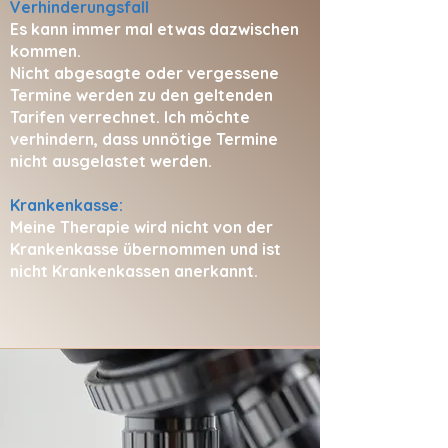
Verhinderungsfall
Es kann immer mal etwas dazwischen
kommen.
Nicht abgesagte oder vergessene
Termine werden zu den geltenden
Tarifen verrechnet. Ich möchte
verhindern, dass unnötige Termine
nicht ausgelastet werden.
Krankenkasse:
Meine Therapie wird nicht von der
Krankenkasse übernommen und ist
nicht Krankenkassen anerkannt.